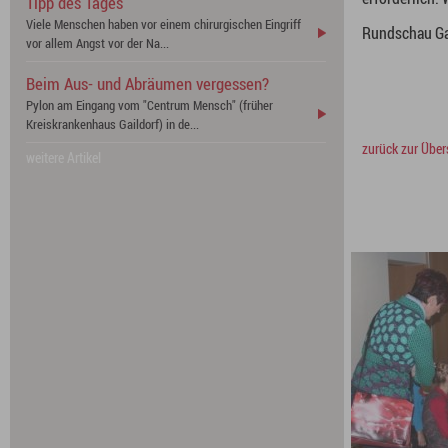
Tipp des Tages
Viele Menschen haben vor einem chirurgischen Eingriff
Rundschau Ga
vor allem Angst vor der Na...
Beim Aus- und Abräumen vergessen?
Pylon am Eingang vom "Centrum Mensch" (früher
Kreiskrankenhaus Gaildorf) in de...
zurück zur Über
weitere Artikel