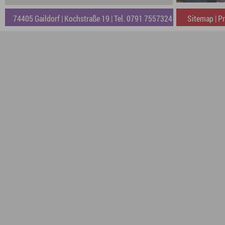
74405 Gaildorf | Kochstraße 19 | Tel. 0791 7557324
Sitemap
|
Pr