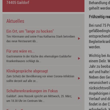
74405 Gaildorf
Behandlung de
geheilt werde
Aktuelles
Frühzeitig re
Aktuelles
Bei rund 75 P
gefäßbedingte
Ein Ort, um "lange zu hocken"
entsprechende
Tim Hörrmann und seine Frau Katharina Stark betreiben
das neue Restaurant &b...
Begleiterkran
werden.
Für uns wäre es...
Wichtig bei A
Gastronomie In der Küche des ehemaligen Gaildorfer
einem Delir. 
Krankenhauses schlägt da...
Jahr zu beoba
Klinikgespräche abgesagt
auf und halte
Zum Schutz der Bevölkerung vor einer Corona-Infektion
Neben den Ged
sollte derzeit auf alle ze...
verunsichert 
rücksichtsvol
Schultererkrankungen im Fokus
Angehörigen ü
Gaildorf. Jens Rossek spricht am Mittwoch, 25. März,
Verlauf und d
um 18.30 Uhr im Centrum Me...
findet in der 
erforderlich.