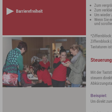
Zum vergröß
Zum verklei
Barrierefreiheit
Um wieder z
Wenn Sie ei
und scroll
*Ziffernblock:
Ziffernblock
Tastaturen is
Steuerung
Mit der Tasts
steuern direk
Abkürzungstas
Beispiel:
Um direkt zum