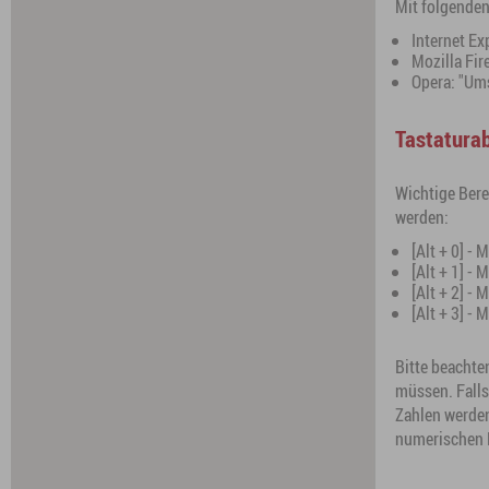
Mit folgenden
Internet Ex
Mozilla Fir
Opera: "Um
Tastatura
Wichtige Bere
werden:
[Alt + 0] 
[Alt + 1] -
[Alt + 2] -
[Alt + 3] -
Bitte beachten
müssen. Falls
Zahlen werden
numerischen B