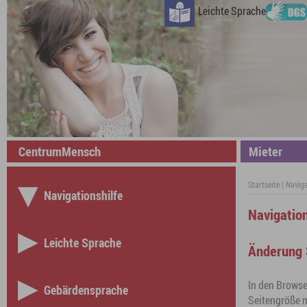
Leichte Sprache
CentrumMensch
Mieter
Startseite
|
Naviga
Navigationshilfe
Navigation
Leichte Sprache
Änderung 
In den Browser
Gebärdensprache
Seitengröße m