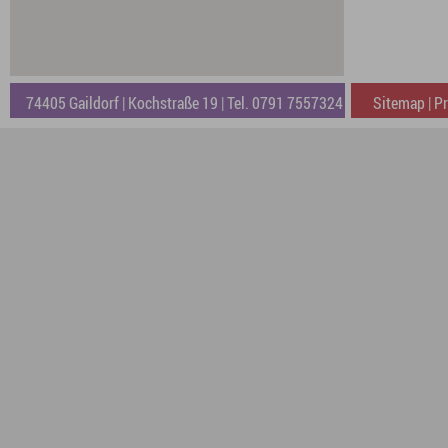
Fußzeile
74405 Gaildorf | Kochstraße 19 | Tel. 0791 7557324
Sitemap
|
Pr